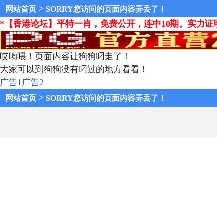
>
网站首页
SORRY您访问的页面内容弄丢了！
*【香港论坛】平特一肖，免费公开，连中10期。实力证
哎哟喂！页面内容让狗狗叼走了！
大家可以到狗狗没有叼过的地方看看！
广告1
广告2
>
网站首页
SORRY您访问的页面内容弄丢了！