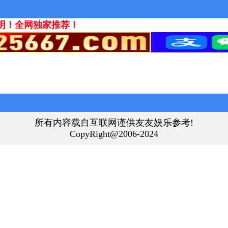
明！全网独家推荐！
所有内容载自互联网谨供友友娱乐参考!
CopyRight@2006-2024