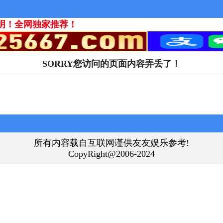
明！全网独家推荐！
SORRY您访问的页面内容弄丢了！
所有内容载自互联网谨供友友娱乐参考!
CopyRight@2006-2024