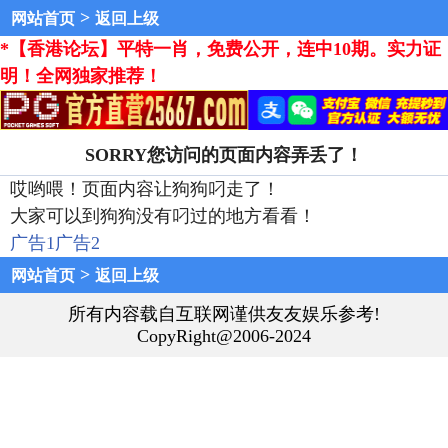
>
网站首页
返回上级
*【香港论坛】平特一肖，免费公开，连中10期。实力证
明！全网独家推荐！
SORRY您访问的页面内容弄丢了！
哎哟喂！页面内容让狗狗叼走了！
大家可以到狗狗没有叼过的地方看看！
广告1
广告2
>
网站首页
返回上级
所有内容载自互联网谨供友友娱乐参考!
CopyRight@2006-2024