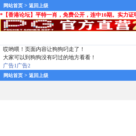
>
网站首页
返回上级
*【香港论坛】平特一肖，免费公开，连中10期。实力证
哎哟喂！页面内容让狗狗叼走了！
大家可以到狗狗没有叼过的地方看看！
广告1
广告2
>
网站首页
返回上级