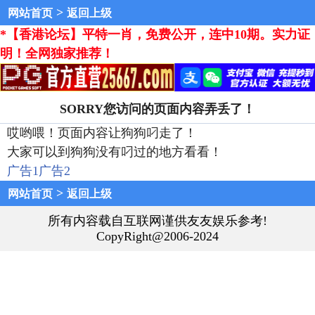
>
网站首页
返回上级
*【香港论坛】平特一肖，免费公开，连中10期。实力证
明！全网独家推荐！
SORRY您访问的页面内容弄丢了！
哎哟喂！页面内容让狗狗叼走了！
大家可以到狗狗没有叼过的地方看看！
广告1
广告2
>
网站首页
返回上级
所有内容载自互联网谨供友友娱乐参考!
CopyRight@2006-2024