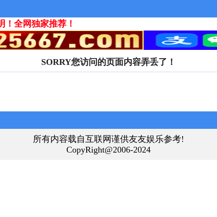
明！全网独家推荐！
SORRY您访问的页面内容弄丢了！
所有内容载自互联网谨供友友娱乐参考!
CopyRight@2006-2024