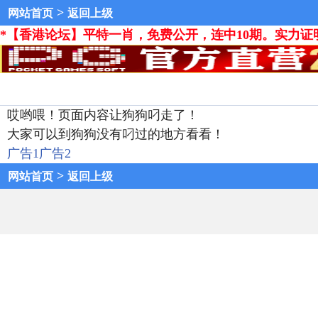
>
网站首页
返回上级
*【香港论坛】平特一肖，免费公开，连中10期。实力证
哎哟喂！页面内容让狗狗叼走了！
大家可以到狗狗没有叼过的地方看看！
广告1
广告2
>
网站首页
返回上级