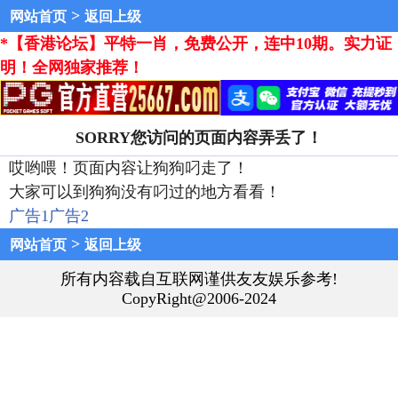
>
网站首页
返回上级
*【香港论坛】平特一肖，免费公开，连中10期。实力证
明！全网独家推荐！
SORRY您访问的页面内容弄丢了！
哎哟喂！页面内容让狗狗叼走了！
大家可以到狗狗没有叼过的地方看看！
广告1
广告2
>
网站首页
返回上级
所有内容载自互联网谨供友友娱乐参考!
CopyRight@2006-2024