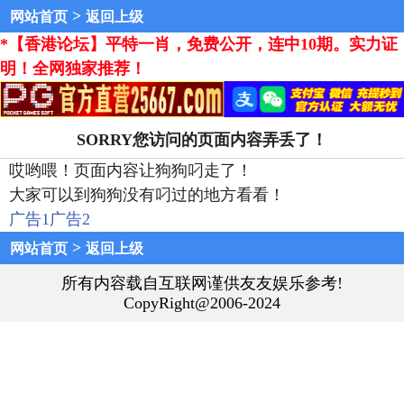
>
网站首页
返回上级
*【香港论坛】平特一肖，免费公开，连中10期。实力证
明！全网独家推荐！
SORRY您访问的页面内容弄丢了！
哎哟喂！页面内容让狗狗叼走了！
大家可以到狗狗没有叼过的地方看看！
广告1
广告2
>
网站首页
返回上级
所有内容载自互联网谨供友友娱乐参考!
CopyRight@2006-2024