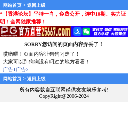
>
网站首页
返回上级
*【香港论坛】平特一肖，免费公开，连中10期。实力证
明！全网独家推荐！
SORRY您访问的页面内容弄丢了！
哎哟喂！页面内容让狗狗叼走了！
大家可以到狗狗没有叼过的地方看看！
广告1
广告2
>
网站首页
返回上级
所有内容载自互联网谨供友友娱乐参考!
CopyRight@2006-2024