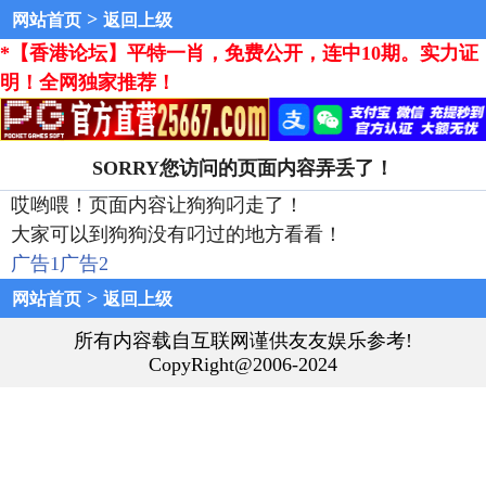
>
网站首页
返回上级
*【香港论坛】平特一肖，免费公开，连中10期。实力证
明！全网独家推荐！
SORRY您访问的页面内容弄丢了！
哎哟喂！页面内容让狗狗叼走了！
大家可以到狗狗没有叼过的地方看看！
广告1
广告2
>
网站首页
返回上级
所有内容载自互联网谨供友友娱乐参考!
CopyRight@2006-2024